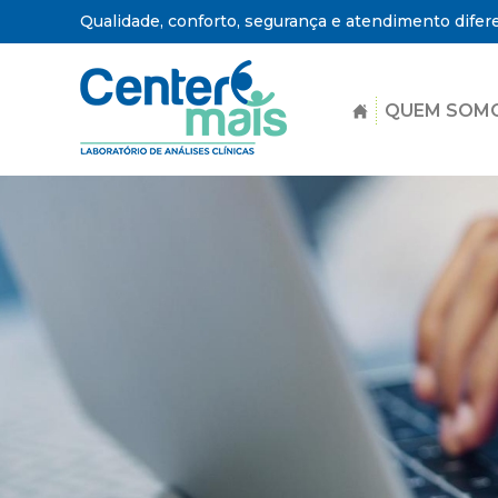
Qualidade, conforto, segurança e atendimento difer
QUEM SOM
Center
Mais
-
Laboratório
de
Análises
Clínicas