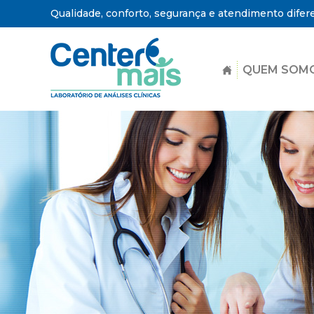
Qualidade, conforto, segurança e atendimento difer
QUEM SOM
Center
Mais
-
Laboratório
de
Análises
Clínicas