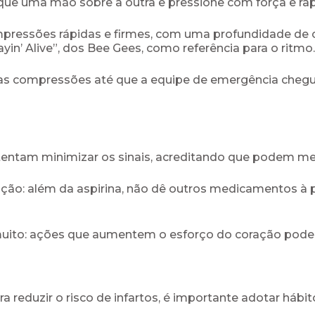
que uma mão sobre a outra e pressione com força e rap
pressões rápidas e firmes, com uma profundidade de c
in’ Alive”, dos Bee Gees, como referência para o ritmo.
 as compressões até que a equipe de emergência chegu
ntam minimizar os sinais, acreditando que podem melho
o: além da aspirina, não dê outros medicamentos à p
uito: ações que aumentem o esforço do coração podem
a reduzir o risco de infartos, é importante adotar hábi