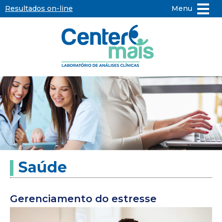
Resultados on-line
Menu
Center
Mais
-
Laboratório
de
Saúde
Análises
Clínicas
Gerenciamento do estresse