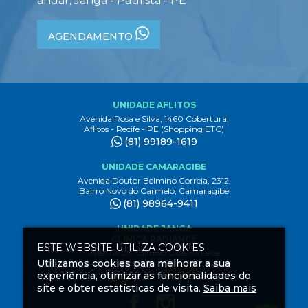
andar, Janga - Paulista - PE
AGENDAMENTO
UNIDADE AFLITOS
Avenida Rosa e Silva, 1460 Cobertura,
Aflitos - Recife - PE (Shopping ETC)
(81) 99189-1619
UNIDADE CAMARAGIBE
Avenida Doutor Belmino Correia, 2312,
Bairro Novo do Carmelo, Camaragibe
(81) 98964-9411
UNIDADE JANGA
CLÍNICA RADIANCE
ESTE WEBSITE UTILIZA COOKIES
Avenida Dr. Claudio Gueiros Leite,
Utilizamos cookies para melhorar a sua
3444 1º andar, Janga Paulista - PE
(81) 99189-1619
experiência, otimizar as funcionalidades do
site e obter estatísticas de visita.
Saiba mais