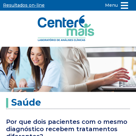
Resultados on-line
Menu
Center
Mais
-
Laboratório
de
Saúde
Análises
Clínicas
Por que dois pacientes com o mesmo
diagnóstico recebem tratamentos