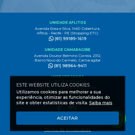
UNIDADE AFLITOS
Avenida Rosa e Silva, 1460 Cobertura,
Aflitos - Recife - PE (Shopping ETC)
(81) 99189-1619
UNIDADE CAMARAGIBE
Avenida Doutor Belmino Correia, 2312,
Bairro Novo do Carmelo, Camaragibe
(81) 98964-9411
UNIDADE JANGA
CLÍNICA RADIANCE
ESTE WEBSITE UTILIZA COOKIES
Avenida Dr. Claudio Gueiros Leite,
Utilizamos cookies para melhorar a sua
3444 1º andar, Janga Paulista - PE
experiência, otimizar as funcionalidades do
(81) 99189-1619
site e obter estatísticas de visita.
Saiba mais
ACEITAR
Criação
de
Termo de privacidade
Sites