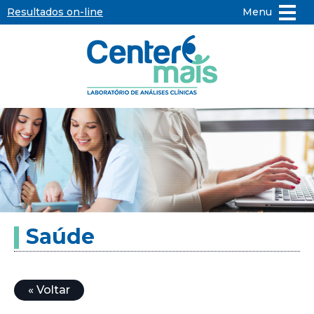
Resultados on-line
Menu
Center
Mais
-
Laboratório
de
Saúde
Análises
Clínicas
« Voltar