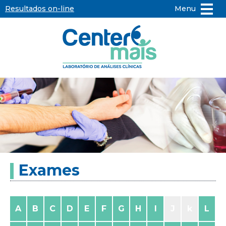
Resultados on-line
Menu
Center
Mais
-
Laboratório
de
Exames
Análises
Clínicas
A
B
C
D
E
F
G
H
I
J
k
L