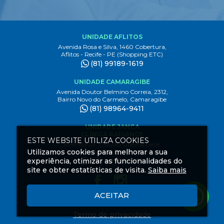
UNIDADE AFLITOS
Avenida Rosa e Silva, 1460 Cobertura,
Aflitos - Recife - PE (Shopping ETC)
(81) 99189-1619
UNIDADE CAMARAGIBE
Avenida Doutor Belmino Correia, 2312,
Bairro Novo do Carmelo, Camaragibe
(81) 98964-9411
UNIDADE JANGA
CLÍNICA RADIANCE
ESTE WEBSITE UTILIZA COOKIES
Avenida Dr. Claudio Gueiros Leite,
Utilizamos cookies para melhorar a sua
3444 1º andar, Janga Paulista - PE
experiência, otimizar as funcionalidades do
(81) 99189-1619
site e obter estatísticas de visita.
Saiba mais
ACEITAR
Criação
de
Termo de privacidade
Sites