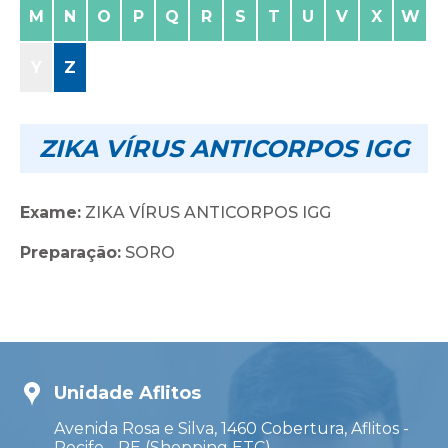
M
N
O
P
Q
R
S
T
U
V
X
W
Y
Z
ZIKA VÍRUS ANTICORPOS IGG
Exame:
ZIKA VÍRUS ANTICORPOS IGG
Preparação:
SORO
Unidade Aflitos
Avenida Rosa e Silva, 1460 Cobertura, Aflitos -
Recife - PE (Shopping ETC)