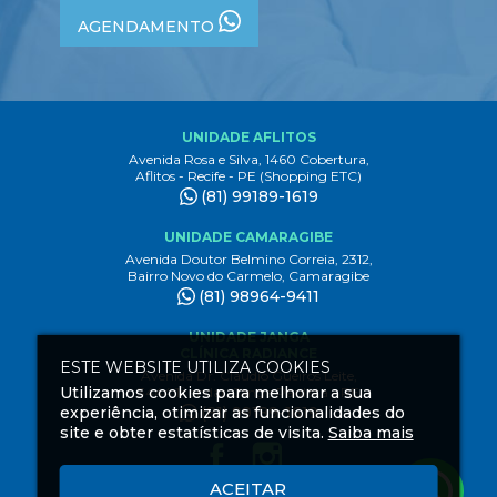
AGENDAMENTO
UNIDADE AFLITOS
Avenida Rosa e Silva, 1460 Cobertura,
Aflitos - Recife - PE (Shopping ETC)
(81) 99189-1619
UNIDADE CAMARAGIBE
Avenida Doutor Belmino Correia, 2312,
Bairro Novo do Carmelo, Camaragibe
(81) 98964-9411
UNIDADE JANGA
CLÍNICA RADIANCE
ESTE WEBSITE UTILIZA COOKIES
Avenida Dr. Claudio Gueiros Leite,
Utilizamos cookies para melhorar a sua
3444 1º andar, Janga Paulista - PE
experiência, otimizar as funcionalidades do
(81) 99189-1619
site e obter estatísticas de visita.
Saiba mais
ACEITAR