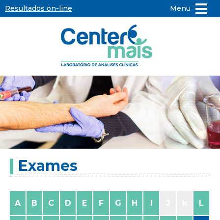
Resultados on-line
Menu
Center
Mais
-
Laboratório
de
Exames
Análises
Clínicas
A
B
C
D
E
F
G
H
I
J
k
L