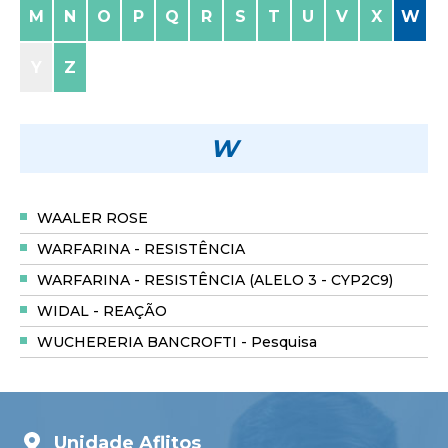
M
N
O
P
Q
R
S
T
U
V
X
W
Y
Z
W
WAALER ROSE
WARFARINA - RESISTÊNCIA
WARFARINA - RESISTÊNCIA (ALELO 3 - CYP2C9)
WIDAL - REAÇÃO
WUCHERERIA BANCROFTI - Pesquisa
Unidade Aflitos