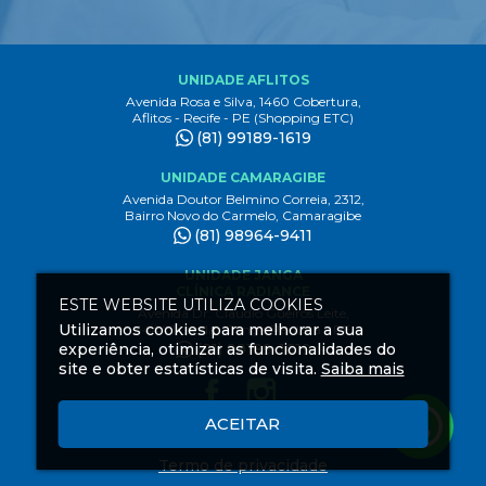
UNIDADE AFLITOS
Avenida Rosa e Silva, 1460 Cobertura,
Aflitos - Recife - PE (Shopping ETC)
(81) 99189-1619
UNIDADE CAMARAGIBE
Avenida Doutor Belmino Correia, 2312,
Bairro Novo do Carmelo, Camaragibe
(81) 98964-9411
UNIDADE JANGA
CLÍNICA RADIANCE
ESTE WEBSITE UTILIZA COOKIES
Avenida Dr. Claudio Gueiros Leite,
Utilizamos cookies para melhorar a sua
3444 1º andar, Janga Paulista - PE
experiência, otimizar as funcionalidades do
(81) 99189-1619
site e obter estatísticas de visita.
Saiba mais
ACEITAR
Criação
de
Termo de privacidade
Sites