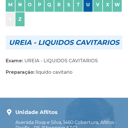
M
N
O
P
Q
R
S
T
U
V
X
W
Y
Z
UREIA - LIQUIDOS CAVITARIOS
Exame:
UREIA - LIQUIDOS CAVITARIOS
Preparação:
liquido cavitario
Unidade Aflitos
Avenida Rosa e Silva, 1460 Cobertura, Aflitos -
Recife - PE (Shopping ETC)