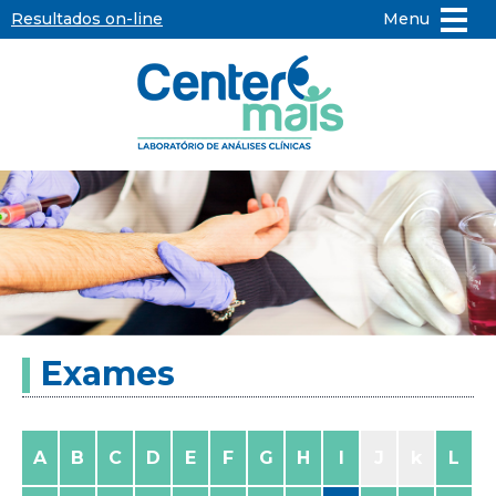
Resultados on-line
Menu
Center
Mais
-
Laboratório
de
Exames
Análises
Clínicas
A
B
C
D
E
F
G
H
I
J
k
L