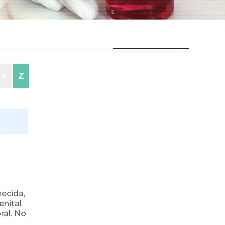
Y
Z
ecida,
enital
ral. No