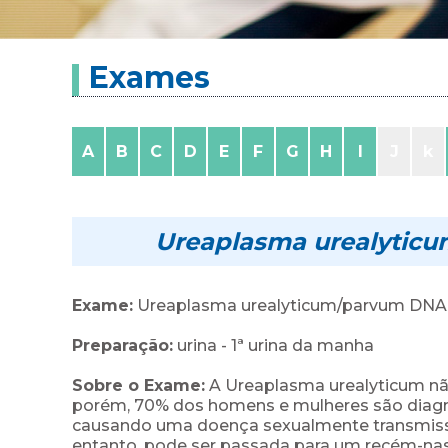
Exames
A
B
C
D
E
F
G
H
I
J
k
Ureaplasma urealyticu
Exame:
Ureaplasma urealyticum/parvum DNA,
Preparação:
urina - 1ª urina da manha
Sobre o Exame:
A Ureaplasma urealyticum nã
porém, 70% dos homens e mulheres são diagnos
causando uma doença sexualmente transmissível
entanto, pode ser passada para um recém-na