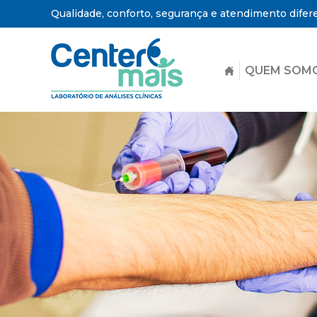
Qualidade, conforto, segurança e atendimento difer
QUEM SOM
Center
Mais
-
Laboratório
de
Análises
Clínicas