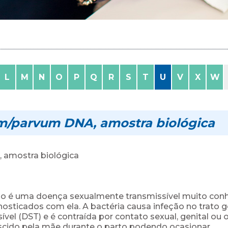
L
M
N
O
P
Q
R
S
T
U
V
X
W
m/parvum DNA, amostra biológica
 amostra biológica
o é uma doença sexualmente transmissível muito conh
ticados com ela. A bactéria causa infeção no trato g
 (DST) e é contraída por contato sexual, genital ou o
scido pela mãe durante o parto podendo ocasionar