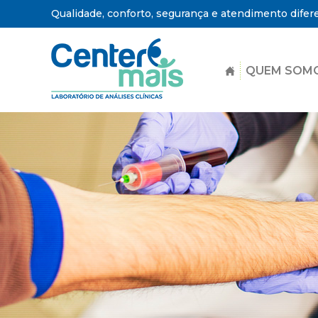
Qualidade, conforto, segurança e atendimento difer
QUEM SOM
Center
Mais
-
Laboratório
de
Análises
Clínicas