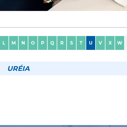
L
M
N
O
P
Q
R
S
T
U
V
X
W
URÉIA