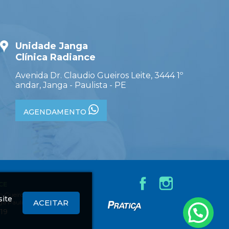
Unidade Janga
Clínica Radiance
Avenida Dr. Claudio Gueiros Leite, 3444 1º
andar, Janga - Paulista - PE
AGENDAMENTO
CE
 Gueiros Leite,
site
ACEITAR
ga Paulista - PE
Criação
619
de
Sites