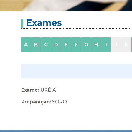
Exames
A
B
C
D
E
F
G
H
I
J
k
Exame:
URÉIA
Preparação:
SORO