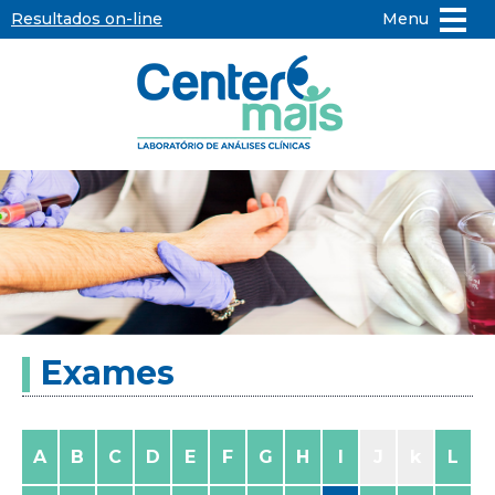
Resultados on-line
Menu
Center
Mais
-
Laboratório
de
Exames
Análises
Clínicas
A
B
C
D
E
F
G
H
I
J
k
L