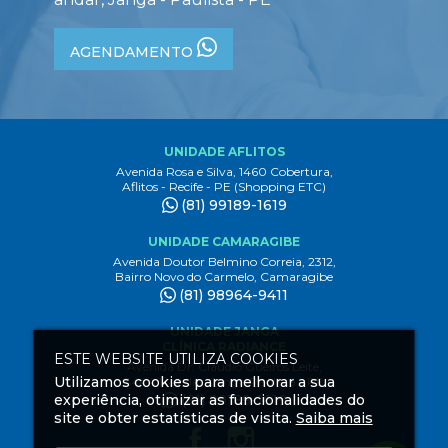
AGENDAMENTO
UNIDADE AFLITOS
Avenida Rosa e Silva, 1460 Cobertura,
Aflitos - Recife - PE (Shopping ETC)
(81) 99189-1619
UNIDADE CAMARAGIBE
Avenida Doutor Belmino Correia, 2312,
Bairro Novo do Carmelo, Camaragibe
(81) 98964-9411
UNIDADE JANGA
CLÍNICA RADIANCE
ESTE WEBSITE UTILIZA COOKIES
Avenida Dr. Claudio Gueiros Leite,
Utilizamos cookies para melhorar a sua
3444 1º andar, Janga Paulista - PE
experiência, otimizar as funcionalidades do
(81) 99189-1619
site e obter estatísticas de visita.
Saiba mais