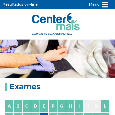
Resultados on-line
Menu
Center
Mais
-
Laboratório
de
Exames
Análises
Clínicas
A
B
C
D
E
F
G
H
I
J
k
L