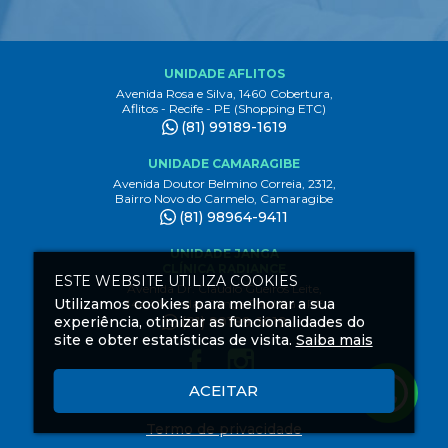
UNIDADE AFLITOS
Avenida Rosa e Silva, 1460 Cobertura,
Aflitos - Recife - PE (Shopping ETC)
(81) 99189-1619
UNIDADE CAMARAGIBE
Avenida Doutor Belmino Correia, 2312,
Bairro Novo do Carmelo, Camaragibe
(81) 98964-9411
UNIDADE JANGA
CLÍNICA RADIANCE
ESTE WEBSITE UTILIZA COOKIES
Avenida Dr. Claudio Gueiros Leite,
Utilizamos cookies para melhorar a sua
3444 1º andar, Janga Paulista - PE
experiência, otimizar as funcionalidades do
(81) 99189-1619
site e obter estatísticas de visita.
Saiba mais
ACEITAR
Criação
de
Termo de privacidade
Sites