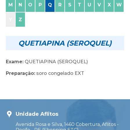
M
N
O
P
Q
R
S
T
U
V
X
W
Y
Z
QUETIAPINA (SEROQUEL)
Exame:
QUETIAPINA (SEROQUEL)
Preparação:
soro congelado EXT
Unidade Aflitos
Avenida Rosa e Silva, 1460 Cobertura, Aflitos -
Recife - PE (Shopping ETC)