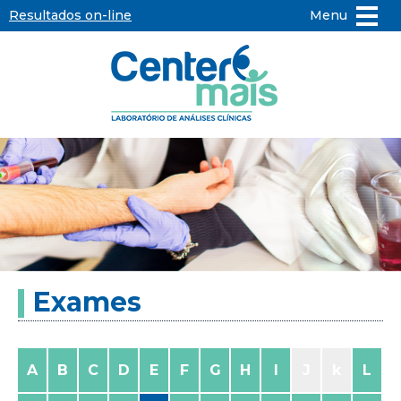
Resultados on-line
Menu
Center
Mais
-
Laboratório
de
Exames
Análises
Clínicas
A
B
C
D
E
F
G
H
I
J
k
L