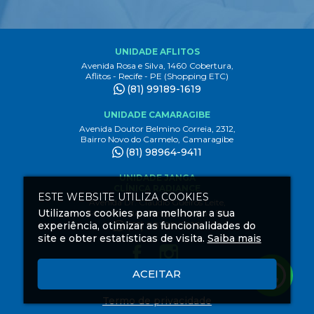
UNIDADE AFLITOS
Avenida Rosa e Silva, 1460 Cobertura,
Aflitos - Recife - PE (Shopping ETC)
(81) 99189-1619
UNIDADE CAMARAGIBE
Avenida Doutor Belmino Correia, 2312,
Bairro Novo do Carmelo, Camaragibe
(81) 98964-9411
UNIDADE JANGA
CLÍNICA RADIANCE
ESTE WEBSITE UTILIZA COOKIES
Avenida Dr. Claudio Gueiros Leite,
Utilizamos cookies para melhorar a sua
3444 1º andar, Janga Paulista - PE
experiência, otimizar as funcionalidades do
(81) 99189-1619
site e obter estatísticas de visita.
Saiba mais
ACEITAR
Criação
de
Termo de privacidade
Sites