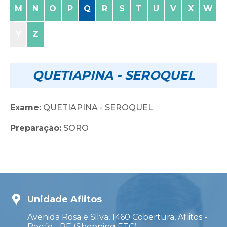
M
N
O
P
Q
R
S
T
U
V
X
W
Y
Z
QUETIAPINA - SEROQUEL
Exame:
QUETIAPINA - SEROQUEL
Preparação:
SORO
Unidade Aflitos
Avenida Rosa e Silva, 1460 Cobertura, Aflitos -
Recife - PE (Shopping ETC)