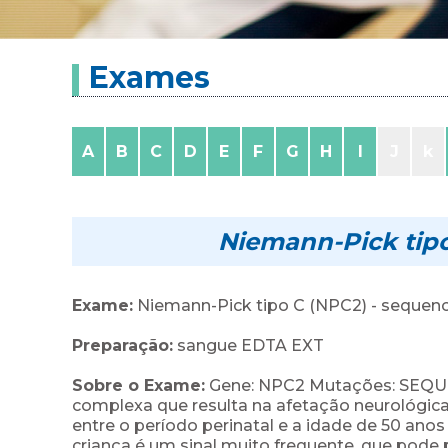
Exames
A
B
C
D
E
F
G
H
I
J
k
Niemann-Pick tip
Exame:
Niemann-Pick tipo C (NPC2) - sequen
Preparação:
sangue EDTA EXT
Sobre o Exame:
Gene: NPC2 Mutações: SEQUE
complexa que resulta na afetação neurológica 
entre o período perinatal e a idade de 50 an
criança é um sinal muito frequente, que pode