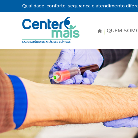
Qualidade, conforto, segurança e atendimento difer
QUEM SOM
Center
Mais
-
Laboratório
de
Análises
Clínicas