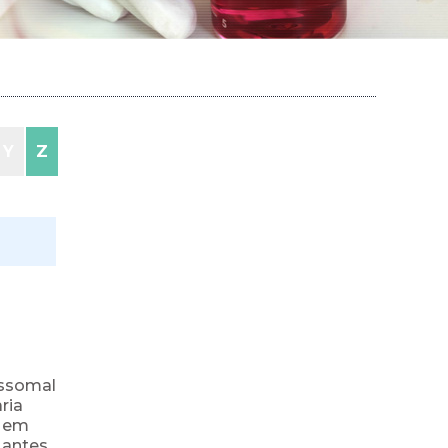
Y
Z
ossomal
ria
a em
 antes