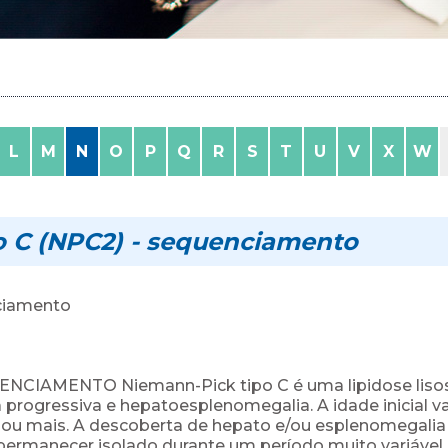
L
M
N
O
P
Q
R
S
T
U
V
X
W
o C (NPC2) - sequenciamento
ciamento
NCIAMENTO Niemann-Pick tipo C é uma lipidose lis
progressiva e hepatoesplenomegalia. A idade inicial va
os ou mais. A descoberta de hepato e/ou esplenomegali
 permanecer isolado durante um período muito variável,