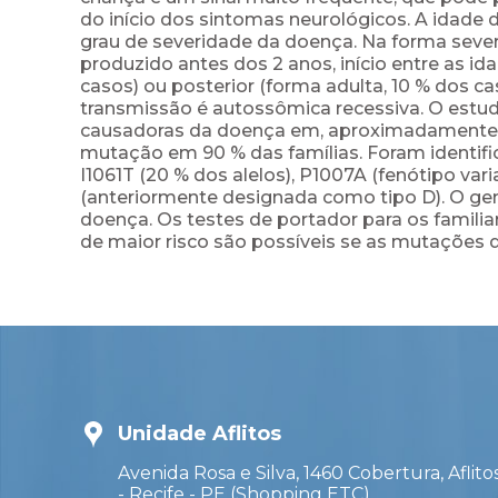
do início dos sintomas neurológicos. A idade
grau de severidade da doença. Na forma severa 
produzido antes dos 2 anos, início entre as ida
casos) ou posterior (forma adulta, 10 % dos ca
transmissão é autossômica recessiva. O est
causadoras da doença em, aproximadamente, 
mutação em 90 % das famílias. Foram identif
I1061T (20 % dos alelos), P1007A (fenótipo va
(anteriormente designada como tipo D). O g
doença. Os testes de portador para os familiar
de maior risco são possíveis se as mutações 
Unidade Aflitos
Avenida Rosa e Silva, 1460 Cobertura, Aflito
- Recife - PE (Shopping ETC)