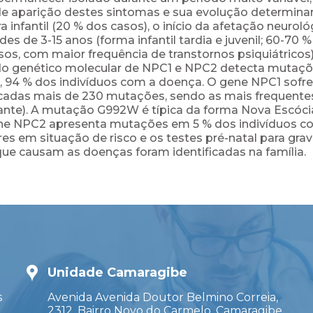
 de aparição destes sintomas e sua evolução determina
infantil (20 % dos casos), o início da afetação neuroló
des de 3-15 anos (forma infantil tardia e juvenil; 60-70 
sos, com maior frequência de transtornos psiquiátricos)
udo genético molecular de NPC1 e NPC2 detecta mutaç
94 % dos indivíduos com a doença. O gene NPC1 sofre
icadas mais de 230 mutações, sendo as mais frequente
riante). A mutação G992W é típica da forma Nova Escóci
ene NPC2 apresenta mutações em 5 % dos indivíduos c
es em situação de risco e os testes pré-natal para gra
que causam as doenças foram identificadas na família.
Unidade Camaragibe
s
Avenida Avenida Doutor Belmino Correia,
2312, Bairro Novo do Carmelo, Camaragibe