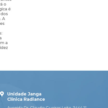
rá o
gica é
% dos
. A
ões
s:
a
om a
videz
Unidade Janga
Clínica Radiance
Avenida Dr. Claudio Gueiros Leite, 3444 1º