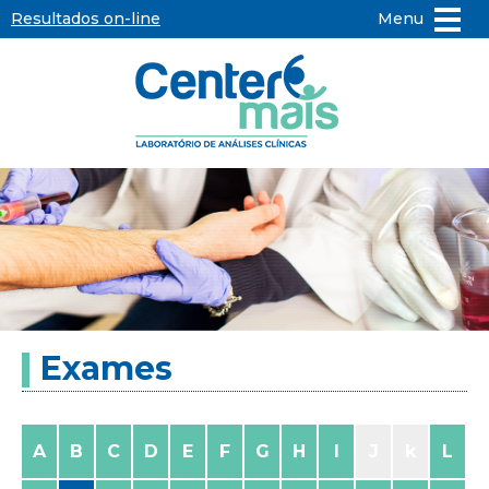
Resultados on-line
Menu
Center
Mais
-
Laboratório
de
Exames
Análises
Clínicas
A
B
C
D
E
F
G
H
I
J
k
L