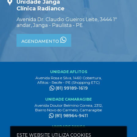
Unidade Janga
Clínica Radiance
Avenida Dr. Claudio Gueiros Leite, 3444 1º
andar, Janga - Paulista - PE
AGENDAMENTO
UNIDADE AFLITOS
Avenida Rosa e Silva, 1460 Cobertura,
Aflitos - Recife - PE (Shopping ETC)
(81) 99189-1619
UNIDADE CAMARAGIBE
Avenida Doutor Belmino Correia, 2312,
Bairro Novo do Carmelo, Camaragibe
(81) 98964-9411
UNIDADE JANGA
CLÍNICA RADIANCE
ESTE WEBSITE UTILIZA COOKIES