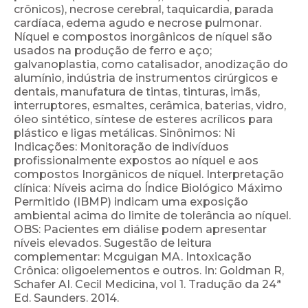
crônicos), necrose cerebral, taquicardia, parada
cardíaca, edema agudo e necrose pulmonar.
Níquel e compostos inorgânicos de níquel são
usados na produção de ferro e aço;
galvanoplastia, como catalisador, anodização do
alumínio, indústria de instrumentos cirúrgicos e
dentais, manufatura de tintas, tinturas, imãs,
interruptores, esmaltes, cerâmica, baterias, vidro,
óleo sintético, síntese de esteres acrílicos para
plástico e ligas metálicas. Sinônimos: Ni
Indicações: Monitoração de indivíduos
profissionalmente expostos ao níquel e aos
compostos Inorgânicos de níquel. Interpretação
clínica: Níveis acima do Índice Biológico Máximo
Permitido (IBMP) indicam uma exposição
ambiental acima do limite de tolerância ao níquel.
OBS: Pacientes em diálise podem apresentar
níveis elevados. Sugestão de leitura
complementar: Mcguigan MA. Intoxicação
Crônica: oligoelementos e outros. In: Goldman R,
Schafer AI. Cecil Medicina, vol 1. Tradução da 24ª
Ed. Saunders. 2014.