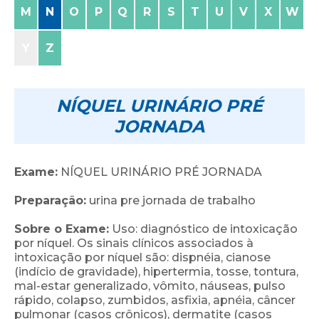
M
N
O
P
Q
R
S
T
U
V
X
W
Y
Z
NÍQUEL URINÁRIO PRÉ
JORNADA
Exame:
NÍQUEL URINÁRIO PRÉ JORNADA
Preparação:
urina pre jornada de trabalho
Sobre o Exame:
Uso: diagnóstico de intoxicação
por níquel. Os sinais clínicos associados à
intoxicação por níquel são: dispnéia, cianose
(indício de gravidade), hipertermia, tosse, tontura,
mal-estar generalizado, vômito, náuseas, pulso
rápido, colapso, zumbidos, asfixia, apnéia, câncer
pulmonar (casos crônicos), dermatite (casos