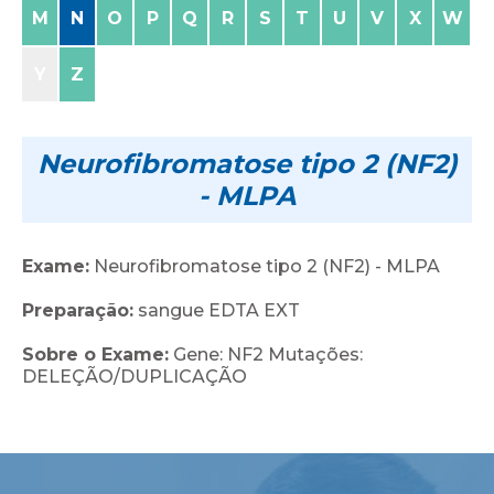
M
N
O
P
Q
R
S
T
U
V
X
W
Y
Z
Neurofibromatose tipo 2 (NF2)
- MLPA
Exame:
Neurofibromatose tipo 2 (NF2) - MLPA
Preparação:
sangue EDTA EXT
Sobre o Exame:
Gene: NF2 Mutações:
DELEÇÃO/DUPLICAÇÃO