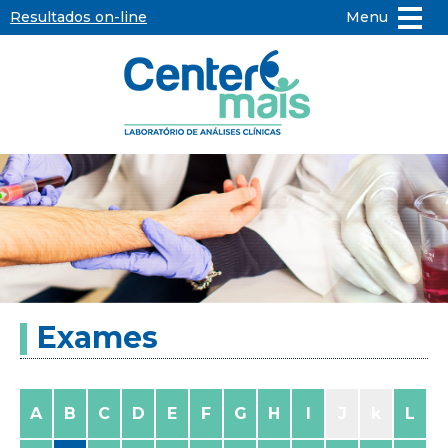
Resultados on-line
Menu
Center
Mais
-
Laboratório
de
Exames
Análises
Clínicas
A
B
C
D
E
F
G
H
I
J
k
L