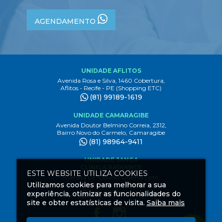
AGENDAMENTO
UNIDADE AFLITOS
Avenida Rosa e Silva, 1460 Cobertura,
Aflitos - Recife - PE (Shopping ETC)
(81) 99189-1619
UNIDADE CAMARAGIBE
Avenida Doutor Belmino Correia, 2312,
Bairro Novo do Carmelo, Camaragibe
(81) 98964-9411
UNIDADE JANGA
CLÍNICA RADIANCE
ESTE WEBSITE UTILIZA COOKIES
Avenida Dr. Claudio Gueiros Leite,
Utilizamos cookies para melhorar a sua
3444 1º andar, Janga Paulista - PE
experiência, otimizar as funcionalidades do
(81) 99189-1619
site e obter estatísticas de visita.
Saiba mais