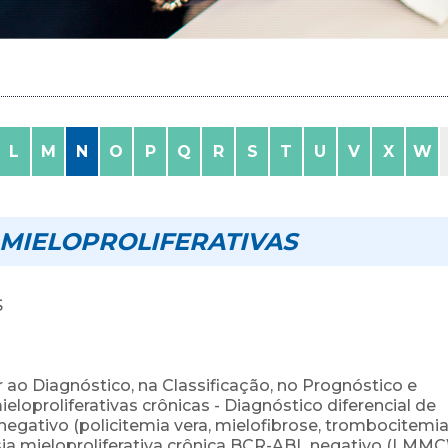
L
M
N
O
P
Q
R
S
T
U
V
X
W
 MIELOPROLIFERATIVAS
S
ar ao Diagnóstico, na Classificação, no Prognóstico e
eloproliferativas crônicas - Diagnóstico diferencial de
negativo (policitemia vera, mielofibrose, trombocitemi
asia mieloproliferativa crônica BCR-ABL negativo (LMMC);