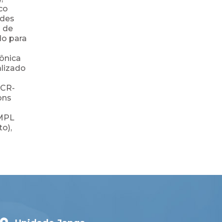
co
ades
o de
do para
rônica
alizado
BCR-
ons
 MPL
o),