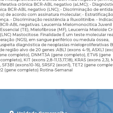
liferativa crônica BCR-ABL negativo (aLMC); - Diagnósti
rônica BCR-ABL negativo (LNC); - Discriminação de entid
ico) de acordo com assinatura molecular; - Estratificaçã
ça. - Discriminação resistência a Ruxolitinibe. - Indica
 BCR-ABL negativas. Leucemia Mielomonocitica Juvenil
Essencial (TE), Mielofibrose (MF), Leucemia Mieloide C
 (LNC) Mastocitose. Finalidade É um teste molecular re
eração (NGS), em sangue periférico ou medula óssea,
uspeita diagnóstica de neoplasias mieloproliferativas 
 região alvo de 20 genes :ABL1 (exons 4-9), ASXL1 (ex
R (gene completo), DNMT3A (gene completo), ETV6 (gene
mpleto), KIT (exons 2,8-11,13,17,18), KRAS (exons 2,3),
, SF3B1 (exons10-16), SRSF2 (exon1), TET2 (gene complet
R2 (gene completo) Rotina-Semanal