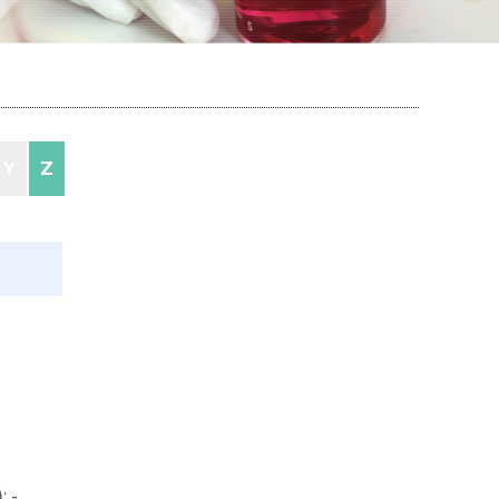
Y
Z
a
 -