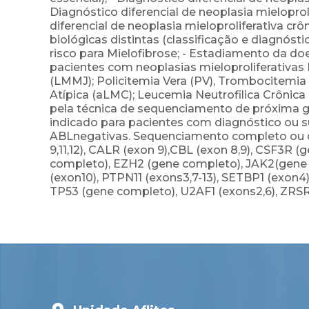
Diagnóstico diferencial de neoplasia mielopro
diferencial de neoplasia mieloproliferativa c
biológicas distintas (classificação e diagnóst
risco para Mielofibrose; - Estadiamento da doen
pacientes com neoplasias mieloproliferativas
(LMMJ); Policitemia Vera (PV), Trombocitemia 
Atípica (aLMC); Leucemia Neutrofilica Crônica
pela técnica de sequenciamento de próxima g
indicado para pacientes com diagnóstico ou s
ABLnegativas. Sequenciamento completo ou de
9,11,12), CALR (exon 9),CBL (exon 8,9), CSF3
completo), EZH2 (gene completo), JAK2(gene co
(exon10), PTPN11 (exons3,7-13), SETBP1 (exon4)
TP53 (gene completo), U2AF1 (exons2,6), ZRS