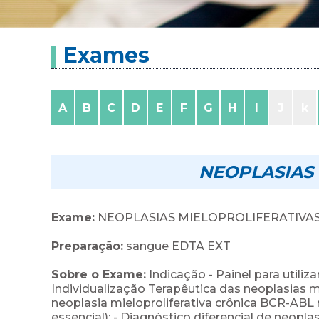
Exames
A
B
C
D
E
F
G
H
I
J
k
NEOPLASIAS
Exame:
NEOPLASIAS MIELOPROLIFERATIVA
Preparação:
sangue EDTA EXT
Sobre o Exame:
Indicação - Painel para utiliz
Individualização Terapêutica das neoplasias mi
neoplasia mieloproliferativa crônica BCR-ABL 
essencial); - Diagnóstico diferencial de neopl