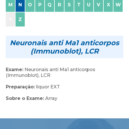
M
N
O
P
Q
R
S
T
U
V
X
W
Y
Z
Neuronais anti Ma1 anticorpos
(Immunoblot), LCR
Exame:
Neuronais anti Ma1 anticorpos
(Immunoblot), LCR
Preparação:
liquor EXT
Sobre o Exame:
Array