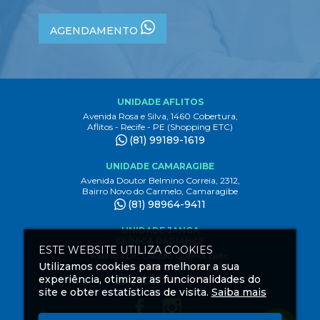
AGENDAMENTO
UNIDADE AFLITOS
Avenida Rosa e Silva, 1460 Cobertura,
Aflitos - Recife - PE (Shopping ETC)
(81) 99189-1619
UNIDADE CAMARAGIBE
Avenida Doutor Belmino Correia, 2312,
Bairro Novo do Carmelo, Camaragibe
(81) 98964-9411
UNIDADE JANGA
CLÍNICA RADIANCE
ESTE WEBSITE UTILIZA COOKIES
Avenida Dr. Claudio Gueiros Leite,
Utilizamos cookies para melhorar a sua
3444 1º andar, Janga Paulista - PE
experiência, otimizar as funcionalidades do
(81) 99189-1619
site e obter estatísticas de visita.
Saiba mais