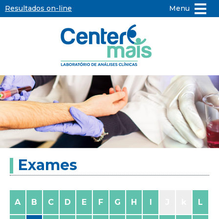
Resultados on-line
Menu
Center
Mais
-
Laboratório
de
Exames
Análises
Clínicas
A
B
C
D
E
F
G
H
I
J
k
L