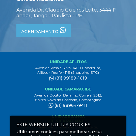
Avenida Dr. Claudio Gueiros Leite, 3444 1º
andar, Janga - Paulista - PE
AGENDAMENTO
UNIDADE AFLITOS
Avenida Rosa e Silva, 1460 Cobertura,
Aflitos - Recife - PE (Shopping ETC)
(81) 99189-1619
UNIDADE CAMARAGIBE
Avenida Doutor Belmino Correia, 2312,
Bairro Novo do Carmelo, Camaragibe
(81) 98964-9411
UNIDADE JANGA
CLÍNICA RADIANCE
ESTE WEBSITE UTILIZA COOKIES
Avenida Dr. Claudio Gueiros Leite,
Utilizamos cookies para melhorar a sua
3444 1º andar, Janga Paulista - PE