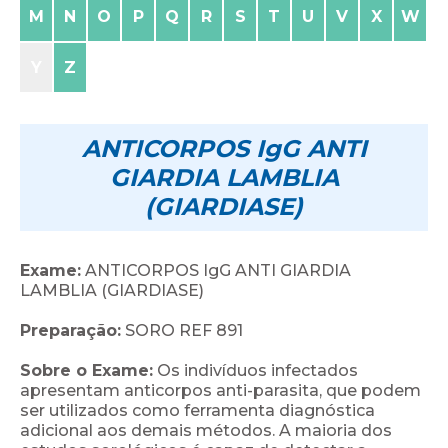
M
N
O
P
Q
R
S
T
U
V
X
W
Y
Z
ANTICORPOS IgG ANTI
GIARDIA LAMBLIA
(GIARDIASE)
Exame:
ANTICORPOS IgG ANTI GIARDIA
LAMBLIA (GIARDIASE)
Preparação:
SORO REF 891
Sobre o Exame:
Os indivíduos infectados
apresentam anticorpos anti-parasita, que podem
ser utilizados como ferramenta diagnóstica
adicional aos demais métodos. A maioria dos