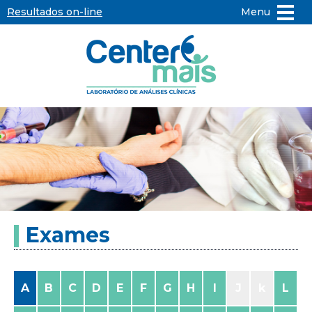
Resultados on-line
Menu
Center
Mais
-
Laboratório
de
Exames
Análises
Clínicas
A
B
C
D
E
F
G
H
I
J
k
L