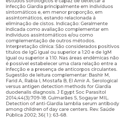
estudos sorológicos é capaz de detectar a
infecção Giardia principalmente em indivíduos
sintomáticos e, em menor proporção, em
assintomáticos, estando relacionada á
eliminação de cistos. Indicação: Geralmente
indicada como avaliação complementar em
indivíduos assintomáticos e/ou como
complementação de outros métodos.
Interpretação clínica: São considerados positivos
títulos de IgG igual ou superior a 1:20 e de IgM
igual ou superior a 1:10. Nas áreas endêmicas não
é possível estabelecer uma clara relação entre a
infecção e a presença de anticorpos circulantes.
Sugestão de leitura complementar: Bashir M,
Farid A, Rabia I, Mostafa B, El Amir A. Serological
versus antigen detection methods for Giardia
duodenalis diagnosis. J Egypt Soc Parasitol
2014;44(3):709-18. Guimarães S, Sogayar MIL.
Detection of anti-Giardia lamblia serum antibody
among children of day care centers. Rev. Saúde
Pública 2002; 36( 1 ): 63-68.