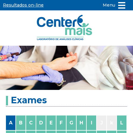
Resultados on-line
Menu
Center
Mais
-
Laboratório
de
Exames
Análises
Clínicas
A
B
C
D
E
F
G
H
I
J
k
L