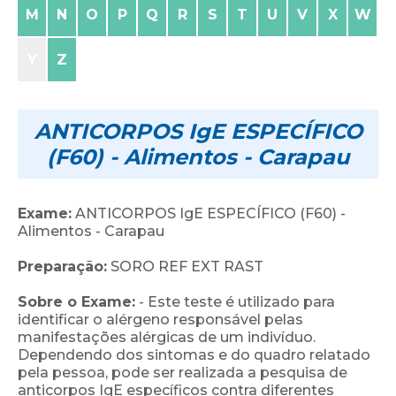
M
N
O
P
Q
R
S
T
U
V
X
W
Y
Z
ANTICORPOS IgE ESPECÍFICO
(F60) - Alimentos - Carapau
Exame:
ANTICORPOS IgE ESPECÍFICO (F60) -
Alimentos - Carapau
Preparação:
SORO REF EXT RAST
Sobre o Exame:
- Este teste é utilizado para
identificar o alérgeno responsável pelas
manifestações alérgicas de um indivíduo.
Dependendo dos sintomas e do quadro relatado
pela pessoa, pode ser realizada a pesquisa de
anticorpos IgE específicos contra diferentes