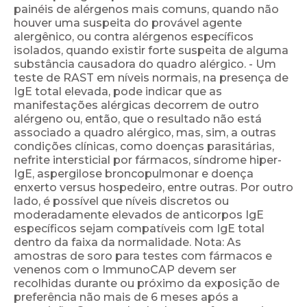
painéis de alérgenos mais comuns, quando não
houver uma suspeita do provável agente
alergênico, ou contra alérgenos específicos
isolados, quando existir forte suspeita de alguma
substância causadora do quadro alérgico. - Um
teste de RAST em níveis normais, na presença de
IgE total elevada, pode indicar que as
manifestações alérgicas decorrem de outro
alérgeno ou, então, que o resultado não está
associado a quadro alérgico, mas, sim, a outras
condições clínicas, como doenças parasitárias,
nefrite intersticial por fármacos, síndrome hiper-
IgE, aspergilose broncopulmonar e doença
enxerto versus hospedeiro, entre outras. Por outro
lado, é possível que níveis discretos ou
moderadamente elevados de anticorpos IgE
específicos sejam compatíveis com IgE total
dentro da faixa da normalidade. Nota: As
amostras de soro para testes com fármacos e
venenos com o ImmunoCAP devem ser
recolhidas durante ou próximo da exposição de
preferência não mais de 6 meses após a