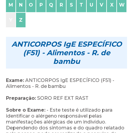
M
N
O
P
Q
R
S
T
U
V
X
W
Y
Z
ANTICORPOS IgE ESPECÍFICO
(F51) - Alimentos - R. de
bambu
Exame:
ANTICORPOS IgE ESPECÍFICO (F51) -
Alimentos - R. de bambu
Preparação:
SORO REF EXT RAST
Sobre o Exame:
- Este teste é utilizado para
identificar o alérgeno responsável pelas
manifestações alérgicas de um indivíduo.
Dependendo dos sintomas e do quadro relatado