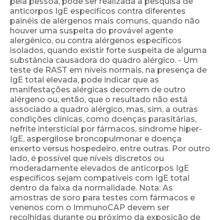
pela pessoa, pode ser realizada a pesquisa de
anticorpos IgE específicos contra diferentes
painéis de alérgenos mais comuns, quando não
houver uma suspeita do provável agente
alergênico, ou contra alérgenos específicos
isolados, quando existir forte suspeita de alguma
substância causadora do quadro alérgico. - Um
teste de RAST em níveis normais, na presença de
IgE total elevada, pode indicar que as
manifestações alérgicas decorrem de outro
alérgeno ou, então, que o resultado não está
associado a quadro alérgico, mas, sim, a outras
condições clínicas, como doenças parasitárias,
nefrite intersticial por fármacos, síndrome hiper-
IgE, aspergilose broncopulmonar e doença
enxerto versus hospedeiro, entre outras. Por outro
lado, é possível que níveis discretos ou
moderadamente elevados de anticorpos IgE
específicos sejam compatíveis com IgE total
dentro da faixa da normalidade. Nota: As
amostras de soro para testes com fármacos e
venenos com o ImmunoCAP devem ser
recolhidas durante ou próximo da exposição de