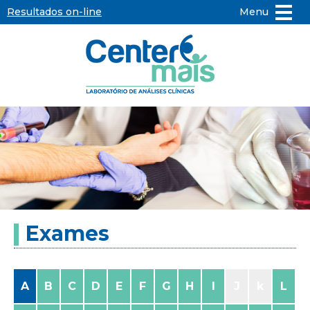
Resultados on-line
Menu
Center
Mais
-
Laboratório
de
Exames
Análises
Clínicas
A
B
C
D
E
F
G
H
I
J
k
L