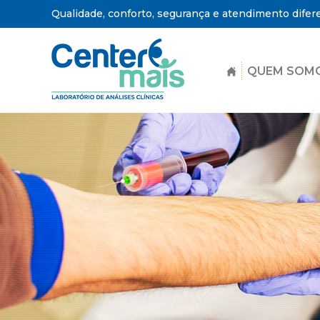
Qualidade, conforto, segurança e atendimento difer
QUEM SOM
Center
Mais
-
Laboratório
de
Análises
Clínicas