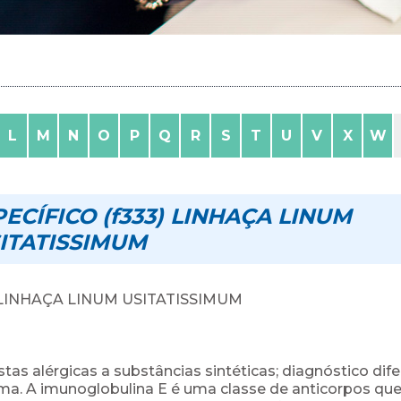
L
M
N
O
P
Q
R
S
T
U
V
X
W
ECÍFICO (f333) LINHAÇA LINUM
ITATISSIMUM
 LINHAÇA LINUM USITATISSIMUM
as alérgicas a substâncias sintéticas; diagnóstico dife
sma. A imunoglobulina E é uma classe de anticorpos qu