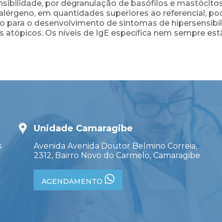
ibilidade, por degranulação de basófilos e mastócitos
alérgeno, em quantidades superiores ao referencial, po
vo para o desenvolvimento de sintomas de hipersensibi
s atópicos. Os níveis de IgE específica nem sempre es
Unidade Camaragibe
s
Avenida Avenida Doutor Belmino Correia,
2312, Bairro Novo do Carmelo, Camaragibe
AGENDAMENTO