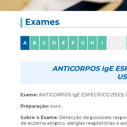
Exames
A
B
C
D
E
F
G
H
I
J
k
ANTICORPOS IgE ESP
US
Exame:
ANTICORPOS IgE ESPECÍFICO (f333)
Preparação:
soro
Sobre o Exame:
Detecção de possíveis respost
de eczema atópico, alergias respiratórias e a