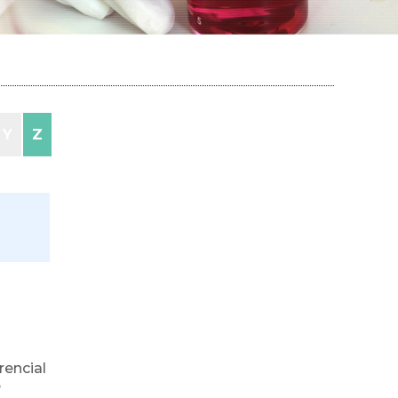
Y
Z
rencial
e