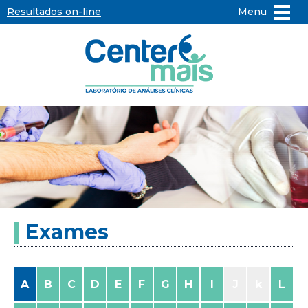
Resultados on-line
Menu
Center
Mais
-
Laboratório
de
Exames
Análises
Clínicas
A
B
C
D
E
F
G
H
I
J
k
L