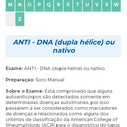
M
N
O
P
Q
R
S
T
U
V
X
W
Y
Z
ANTI - DNA (dupla hélice) ou
nativo
Exame:
ANTI - DNA (dupla hélice) ou nativo
Preparação:
Soro Manual
Sobre o Exame:
Está comprovado que alguns
autoanticorpos são detectados somente em
determinadas doenças autoimunes, por isso
passaram a ser considerados como marcadores
de doenças e relacionados como alguns dos
critérios de classificação da American College of
Rheumatology (ACR) para o diagnóstico do lúpus