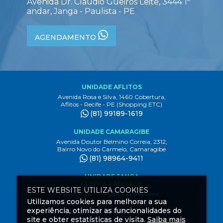
Avenida Dr. Claudio Gueiros Leite, 3444 1º
andar, Janga - Paulista - PE
AGENDAMENTO
UNIDADE AFLITOS
Avenida Rosa e Silva, 1460 Cobertura,
Aflitos - Recife - PE (Shopping ETC)
(81) 99189-1619
UNIDADE CAMARAGIBE
Avenida Doutor Belmino Correia, 2312,
Bairro Novo do Carmelo, Camaragibe
(81) 98964-9411
UNIDADE JANGA
CLÍNICA RADIANCE
ESTE WEBSITE UTILIZA COOKIES
Avenida Dr. Claudio Gueiros Leite,
Utilizamos cookies para melhorar a sua
3444 1º andar, Janga Paulista - PE
experiência, otimizar as funcionalidades do
(81) 99189-1619
site e obter estatísticas de visita.
Saiba mais