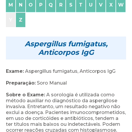
M
N
O
P
Q
R
S
T
U
V
X
W
Y
Z
Aspergillus fumigatus,
Anticorpos IgG
Exame:
Aspergillus fumigatus, Anticorpos IgG
Preparação:
Soro Manual
Sobre o Exame:
A sorologia é utilizada como
método auxiliar no diagnóstico da aspergilose
invasiva. Entretanto, um resultado negativo não
exclui a doença. Pacientes imunocomprometidos,
em uso de corticóides e antibióticos, tendem a
ter títulos mais baixos ou indetectáveis. Podem
ocorrer reações cruzadas com histoplasmose,