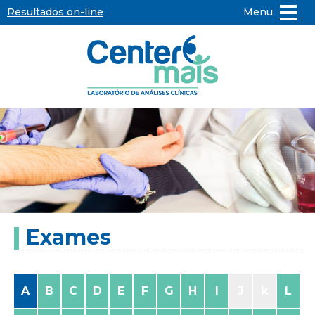
Resultados on-line
Menu
Center
Mais
-
Laboratório
de
Exames
Análises
Clínicas
A
B
C
D
E
F
G
H
I
J
k
L