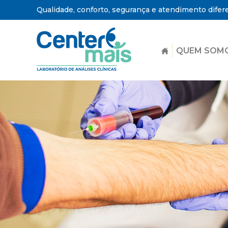
Qualidade, conforto, segurança e atendimento difer
QUEM SOM
Center
Mais
-
Laboratório
de
Análises
Clínicas