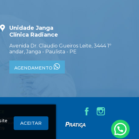
Unidade Janga
Clínica Radiance
Avenida Dr. Claudio Gueiros Leite, 3444 1º
andar, Janga - Paulista - PE
AGENDAMENTO
CE
 Gueiros Leite,
site
ACEITAR
ga Paulista - PE
Criação
619
de
Sites