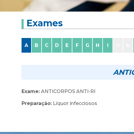
Exames
A
B
C
D
E
F
G
H
I
J
k
ANTI
Exame:
ANTICORPOS ANTI-RI
Preparação:
Líquor infecciosos