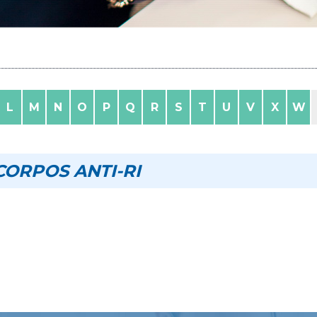
L
M
N
O
P
Q
R
S
T
U
V
X
W
CORPOS ANTI-RI