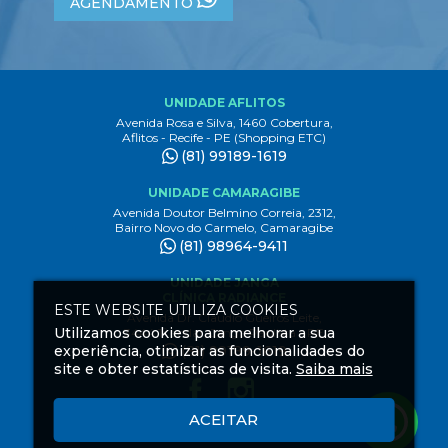
AGENDAMENTO
UNIDADE AFLITOS
Avenida Rosa e Silva, 1460 Cobertura,
Aflitos - Recife - PE (Shopping ETC)
(81) 99189-1619
UNIDADE CAMARAGIBE
Avenida Doutor Belmino Correia, 2312,
Bairro Novo do Carmelo, Camaragibe
(81) 98964-9411
UNIDADE JANGA
CLÍNICA RADIANCE
ESTE WEBSITE UTILIZA COOKIES
Avenida Dr. Claudio Gueiros Leite,
Utilizamos cookies para melhorar a sua
3444 1º andar, Janga Paulista - PE
experiência, otimizar as funcionalidades do
(81) 99189-1619
site e obter estatísticas de visita.
Saiba mais
ACEITAR
Criação
de