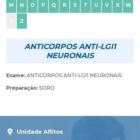
M
N
O
P
Q
R
S
T
U
V
X
W
Y
Z
ANTICORPOS ANTI-LGI1
NEURONAIS
Exame:
ANTICORPOS ANTI-LGI1 NEURONAIS
Preparação:
SORO
Unidade Aflitos