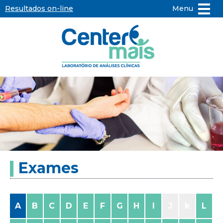
Resultados on-line
Menu
Center
Mais
-
Laboratório
de
Exames
Análises
Clínicas
A
B
C
D
E
F
G
H
I
J
k
L