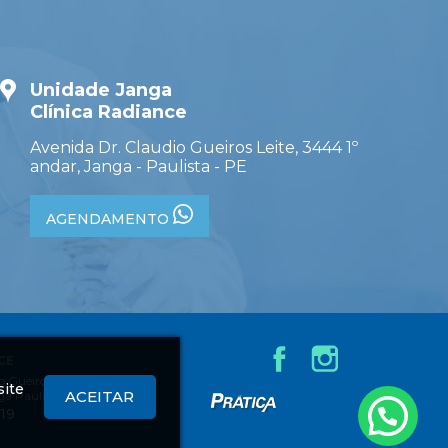
Unidade Janga
Clínica Radiance
Avenida Dr. Claudio Gueiros Leite, 3444 1º
andar, Janga - Paulista - PE
AGENDAMENTO
CE
 Gueiros Leite,
site
ACEITAR
ga Paulista - PE
Criação
619
de
Sites