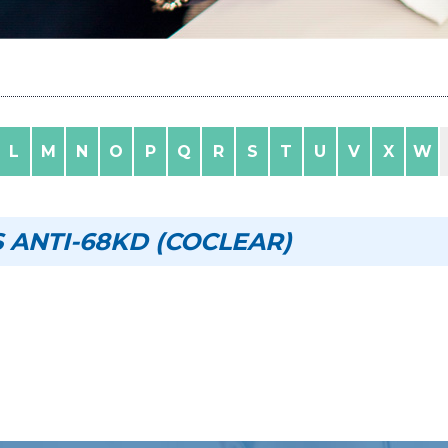
L
M
N
O
P
Q
R
S
T
U
V
X
W
 ANTI-68KD (COCLEAR)